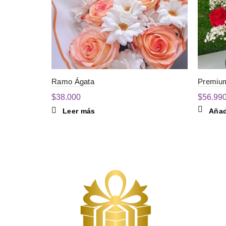
Ramo Ágata
Premiu
$
38.000
$
56.99
Leer más
Añadi
MEN
Inici
Tie