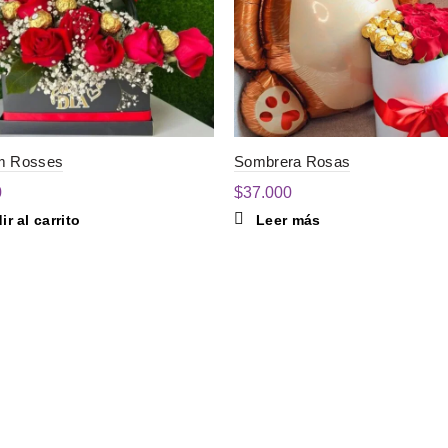
m Rosses
Sombrera Rosas
0
$
37.000
r al carrito
Leer más
📱 +56 9 5953 1426 WhatsA
Ú
📧 teregaloatemuco@gmail.
o
📷 @teregaloati Instagram
nda
👍 Temucoregalos Facebook