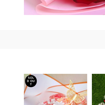
SOL
D OU
T