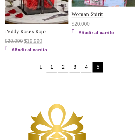
Woman Spirit
$
20.000
Teddy Roses Rojo
Añadir al carrito
El
El
$
29.990
$
19.990
precio
precio
Añadir al carrito
original
actual
era:
es:
$29.990.
$19.990.
1
2
3
4
5