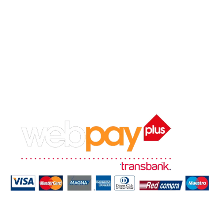
📱 +56 9 5953 1426 WhatsApp
📧 teregaloatemuco@gmail.com
📷 @teregaloati Instagram
👍 Temucoregalos Facebook
MÉTODOS DE PAGO